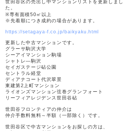
世田谷区の売出し中マンションリストを更新しまし
た。
※専有面積50㎡以上
※先着順につき成約の場合があります。
https://setagaya-f.co.jp/baikyaku.html
更新した中古マンションです。
グラーサ駒沢大学
シーアイマンション駒場
シャトレ―駒沢
セイガステージ砧公園
セントラル経堂
ディアナコート代沢翠景
東建第2上町マンション
ライオンズマンション弦巻グランフォート
リーフィアレジデンス世田谷砧
世田谷フロンティアの仲介は
仲介手数料無料～半額（一部除く）です。
世田谷区で中古マンションをお探しの方は、