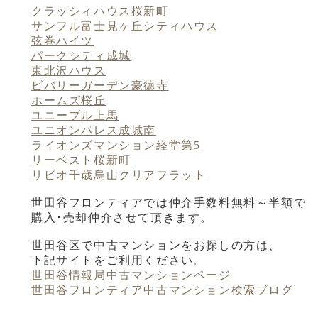
クラッシィハウス桜新町
サンフル富士見ヶ丘シティハウス
弦巻ハイツ
パークシティ成城
東北沢ハウス
ビバリーガーデン豪徳寺
ホームズ桜丘
ユニーブル上馬
ユニオンパレス成城南
ライオンズマンション経堂第5
リーベスト桜新町
リビオ千歳烏山クリアフラット
世田谷フロンティアでは仲介手数料無料～半額で
購入･売却仲介させて頂きます。
世田谷区で中古マンションをお探しの方は、
下記サイトをご利用ください。
世田谷情報局中古マンションページ
世田谷フロンティア中古マンション検索ブログ