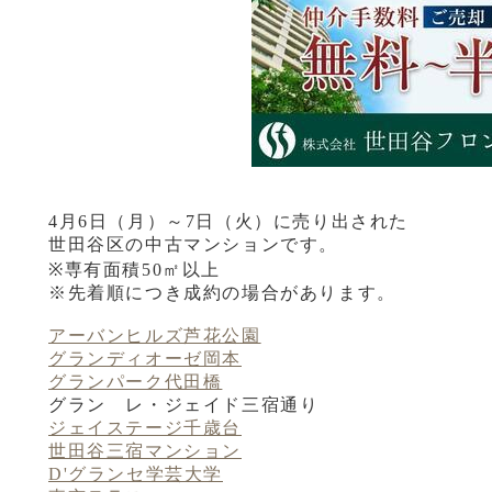
4月6日（月）～7日（火）に売り出された
世田谷区の中古マンションです。
※専有面積50㎡以上
※先着順につき成約の場合があります。
アーバンヒルズ芦花公園
グランディオーゼ岡本
グランパーク代田橋
グラン レ・ジェイド三宿通り
ジェイステージ千歳台
世田谷三宿マンション
D'グランセ学芸大学